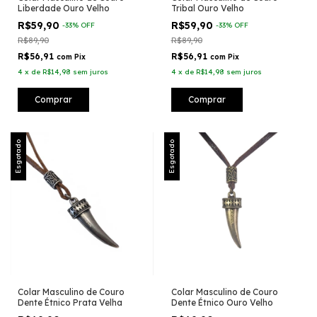
Liberdade Ouro Velho
Tribal Ouro Velho
R$59,90
R$59,90
-
33
%
OFF
-
33
%
OFF
R$89,90
R$89,90
R$56,91
R$56,91
com
Pix
com
Pix
4
x
de
R$14,98
sem juros
4
x
de
R$14,98
sem juros
Esgotado
Esgotado
Colar Masculino de Couro
Colar Masculino de Couro
Dente Étnico Prata Velha
Dente Étnico Ouro Velho