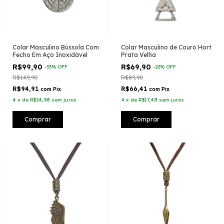
Colar Masculino Bússola Com
Colar Masculino de Couro Hort
Fecho Em Aço Inoxidável
Prata Velha
R$99,90
R$69,90
-
33
%
OFF
-
22
%
OFF
R$149,90
R$89,90
R$94,91
R$66,41
com
Pix
com
Pix
4
x
de
R$24,98
sem juros
4
x
de
R$17,48
sem juros