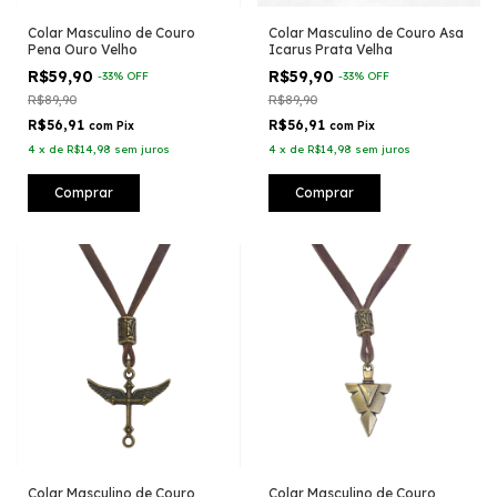
Colar Masculino de Couro
Colar Masculino de Couro Asa
Pena Ouro Velho
Icarus Prata Velha
R$59,90
R$59,90
-
33
%
OFF
-
33
%
OFF
R$89,90
R$89,90
R$56,91
R$56,91
com
Pix
com
Pix
4
x
de
R$14,98
sem juros
4
x
de
R$14,98
sem juros
Colar Masculino de Couro
Colar Masculino de Couro