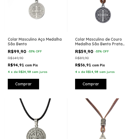
Colar Masculino Aço Medalha
Colar Masculino de Couro
São Bento
Medalha São Bento Prata
Velha
R$99,90
R$59,90
-
33
%
OFF
-
33
%
OFF
R$149,90
R$89,90
R$94,91
R$56,91
com
Pix
com
Pix
4
x
de
R$24,98
sem juros
4
x
de
R$14,98
sem juros