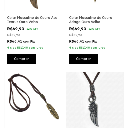
Colar Masculino de Couro Asa
Colar Masculino de Couro
Icarus Ouro Velho
Adaga Ouro Velho
R$69,90
R$69,90
-
22
%
OFF
-
22
%
OFF
R$89,90
R$89,90
R$66,41
R$66,41
com
Pix
com
Pix
4
x
de
R$17,48
sem juros
4
x
de
R$17,48
sem juros