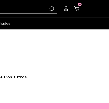
0
hados
tros filtros.