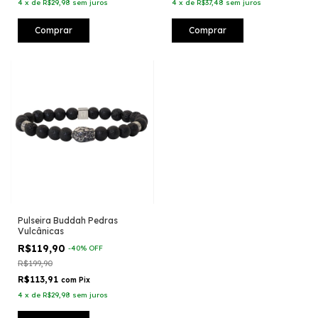
4
x
de
R$29,98
sem juros
4
x
de
R$37,48
sem juros
Comprar
Comprar
Pulseira Buddah Pedras
Vulcânicas
R$119,90
-
40
%
OFF
R$199,90
R$113,91
com
Pix
4
x
de
R$29,98
sem juros