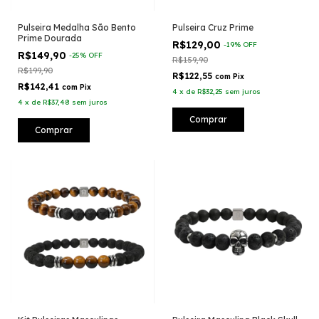
Pulseira Medalha São Bento
Pulseira Cruz Prime
Prime Dourada
R$129,00
-
19
%
OFF
R$149,90
-
25
%
OFF
R$159,90
R$199,90
R$122,55
com
Pix
R$142,41
com
Pix
4
x
de
R$32,25
sem juros
4
x
de
R$37,48
sem juros
Comprar
Comprar