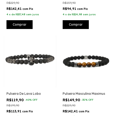
R$229,90
R$159,90
R$142,41
R$94,91
com
Pix
com
Pix
4
x
de
R$37,48
sem juros
4
x
de
R$24,98
sem juros
Comprar
Comprar
Pulseira De Lava Lobo
Pulseira Masculina Maximus
R$119,90
R$149,90
-
40
%
OFF
-
35
%
OFF
R$199,90
R$229,90
R$113,91
R$142,41
com
Pix
com
Pix