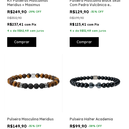
Kit Pulseiras Masculinas
Pulseira Masculina Black Skull
Meridius + Maximus
Com Pedra Vulcânica e
Pingente em Aço Inoxidável
R$249,90
R$129,90
-
29
%
OFF
-
35
%
OFF
R$350,90
R$199,90
R$237,41
R$123,41
com
Pix
com
Pix
4
x
de
R$62,48
sem juros
4
x
de
R$32,48
sem juros
Comprar
Comprar
Pulseira Masculina Meridius
Pulseira Halter Academia
R$149,90
R$99,90
-
35
%
OFF
-
38
%
OFF