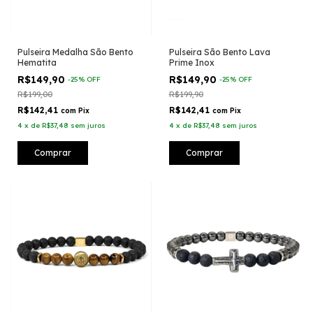
Pulseira Medalha São Bento
Pulseira São Bento Lava
Hematita
Prime Inox
R$149,90
R$149,90
-
25
%
OFF
-
25
%
OFF
R$199,00
R$199,90
R$142,41
R$142,41
com
Pix
com
Pix
4
x
de
R$37,48
sem juros
4
x
de
R$37,48
sem juros
Comprar
Comprar