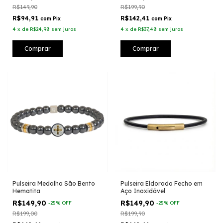
R$149,90
R$199,90
R$94,91
R$142,41
com
Pix
com
Pix
4
x
de
R$24,98
sem juros
4
x
de
R$37,48
sem juros
Comprar
Pulseira Medalha São Bento
Pulseira Eldorado Fecho em
Hematita
Aço Inoxidável
R$149,90
R$149,90
-
25
%
OFF
-
25
%
OFF
R$199,00
R$199,90