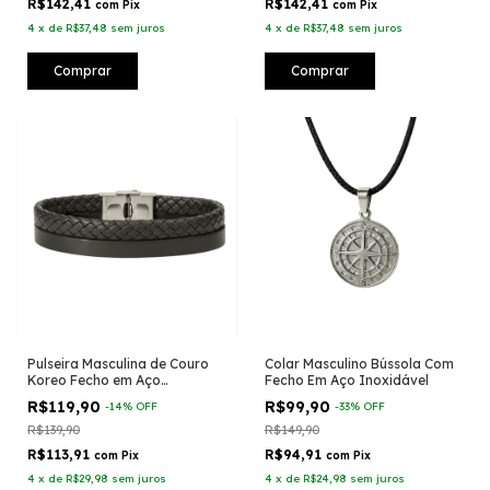
R$142,41
R$142,41
com
Pix
com
Pix
4
x
de
R$37,48
sem juros
4
x
de
R$37,48
sem juros
Comprar
Comprar
Pulseira Masculina de Couro
Colar Masculino Bússola Com
Koreo Fecho em Aço
Fecho Em Aço Inoxidável
Inoxidável
R$119,90
R$99,90
-
14
%
OFF
-
33
%
OFF
R$139,90
R$149,90
R$113,91
R$94,91
com
Pix
com
Pix
4
x
de
R$29,98
sem juros
4
x
de
R$24,98
sem juros