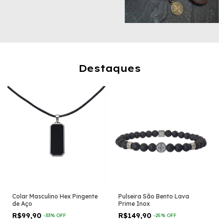
Destaques
Colar Masculino Hex Pingente
Pulseira São Bento Lava
de Aço
Prime Inox
R$99,90
R$149,90
-
33
%
OFF
-
25
%
OFF