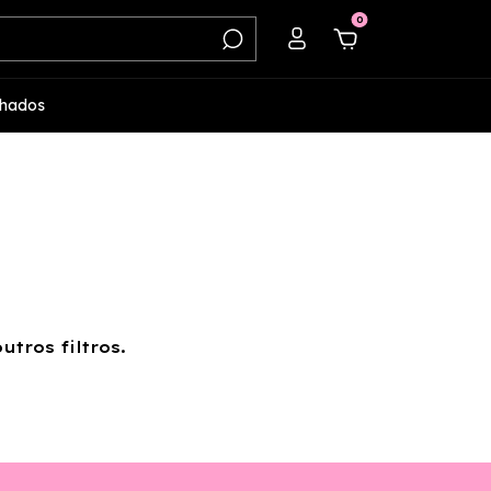
0
hados
tros filtros.