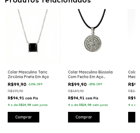
Produtos relacionados
Colar Masculino Taric
Colar Masculino Bússola
Colar 
Zircônia Preta Em Aço
Com Fecho Em Aço
Medal
Inoxidável
R$99,90
R$99,90
R$99
-
50
%
OFF
-
33
%
OFF
R$199,90
R$149,90
R$149,
R$94,91
R$94,91
R$94
com
Pix
com
Pix
4
x
de
R$24,98
sem juros
4
x
de
R$24,98
sem juros
4
x
de