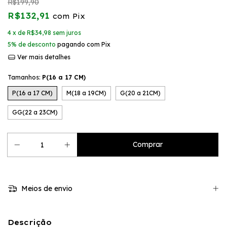
R$199,90
R$132,91
com
Pix
4
x de
R$34,98
sem juros
5% de desconto
pagando com Pix
Ver mais detalhes
Tamanhos:
P(16 a 17 CM)
P(16 a 17 CM)
M(18 a 19CM)
G(20 a 21CM)
GG(22 a 23CM)
Meios de envio
Descrição