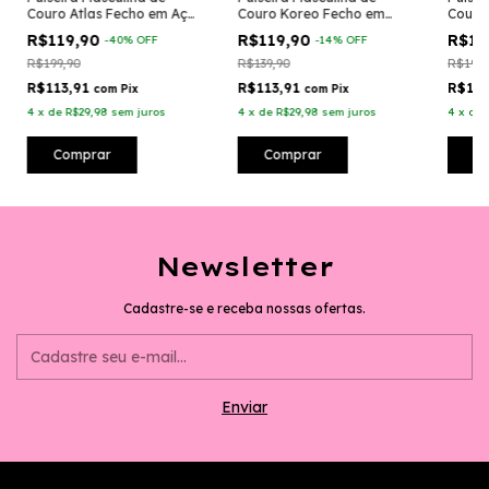
Couro Atlas Fecho em Aço
Couro Koreo Fecho em
Couro
Inoxidável
Aço Inoxidável
Inoxi
R$119,90
R$119,90
R$11
-
40
%
OFF
-
14
%
OFF
R$199,90
R$139,90
R$199,
R$113,91
R$113,91
R$113
com
Pix
com
Pix
4
x
de
R$29,98
sem juros
4
x
de
R$29,98
sem juros
4
x
de
Comprar
Comprar
C
Newsletter
Cadastre-se e receba nossas ofertas.