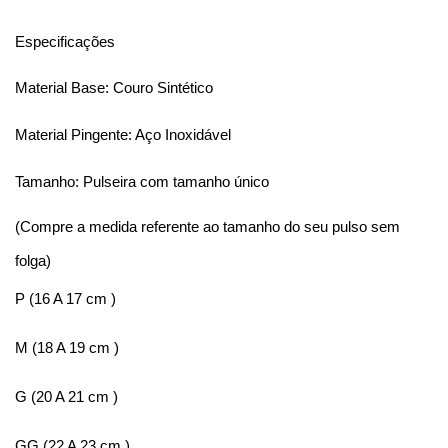
Especificações
Material Base: Couro Sintético
Material Pingente: Aço Inoxidável 
Tamanho: 
Pulseira com tamanho único
(Compre a medida referente ao tamanho do seu pulso sem 
folga) 
P (16 A 17 cm ) 
M (18 A 19 cm ) 
G (20 A 21 cm ) 
GG (22 A 23 cm )