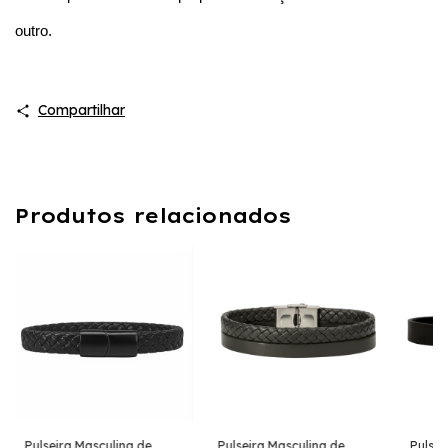
outro.
Compartilhar
Produtos relacionados
Pulseira Masculina de
Pulseira Masculina de
Pulsei