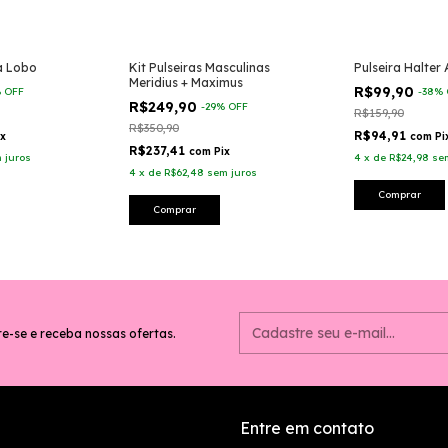
a Lobo
Kit Pulseiras Masculinas
Pulseira Halter
Meridius + Maximus
R$99,90
%
OFF
-
38
%
R$249,90
-
29
%
OFF
R$159,90
R$350,90
R$94,91
ix
com
Pi
R$237,41
com
Pix
 juros
4
x
de
R$24,98
se
4
x
de
R$62,48
sem juros
Comprar
Comprar
e-se e receba nossas ofertas.
Entre em contato