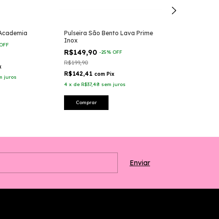
 Academia
Pulseira São Bento Lava Prime
Pulseira Budda
Inox
Vulcânicas
OFF
R$149,90
R$119,90
-
25
%
OFF
-
40
R$199,90
R$199,90
x
R$142,41
R$113,91
com
Pix
com
P
m juros
4
x
de
R$37,48
sem juros
4
x
de
R$29,98
se
Comprar
Comprar