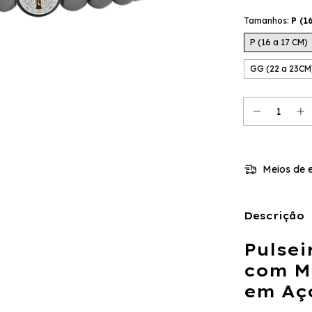
Tamanhos:
P (1
P (16 a 17 CM)
GG (22 a 23CM
Meios de e
Descrição
Pulse
com M
em Aç