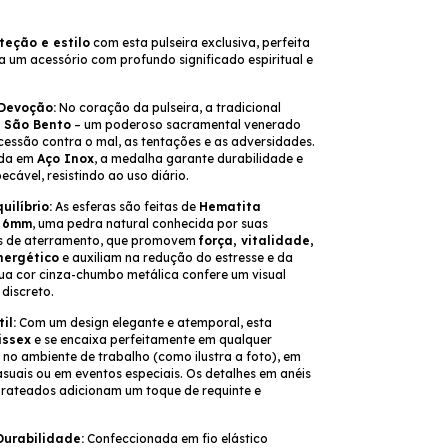
oteção e estilo
com esta pulseira exclusiva, perfeita
 um acessório com profundo significado espiritual e
.
Devoção:
No coração da pulseira, a tradicional
 São Bento
– um poderoso sacramental venerado
rcessão contra o mal, as tentações e as adversidades.
ada em
Aço Inox
, a medalha garante durabilidade e
ecável, resistindo ao uso diário.
uilíbrio:
As esferas são feitas de
Hematita
e 6mm
, uma pedra natural conhecida por suas
s de aterramento, que promovem
força, vitalidade,
energético
e auxiliam na redução do estresse e da
ua cor cinza-chumbo metálica confere um visual
 discreto.
il:
Com um design elegante e atemporal, esta
issex
e se encaixa perfeitamente em qualquer
a no ambiente de trabalho (como ilustra a foto), em
uais ou em eventos especiais. Os detalhes em anéis
rateados adicionam um toque de requinte e
Durabilidade:
Confeccionada em fio elástico