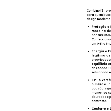
Combine
fé, pr
para quem busca
design moderno
Proteção e 
Medalha de
por sua inte
Confeccion
um brilho imp
Energia e Eq
legítima d
propriedade
equilíbrio 
ansiedade. S
sofisticado e
Estilo Versát
pulseira é
un
ocasião, sej
momentos cas
dourados e p
contraste.
Conforto e 