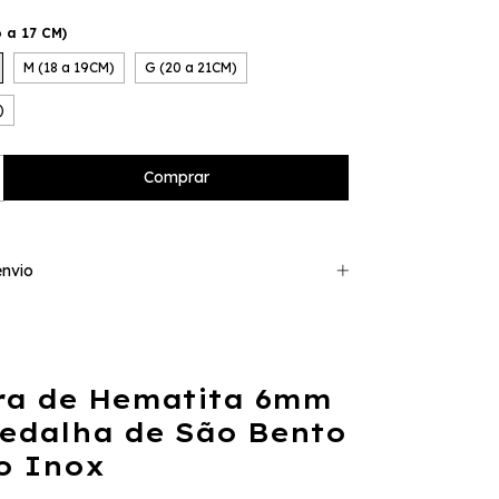
6 a 17 CM)
M (18 a 19CM)
G (20 a 21CM)
)
nvio
ira de Hematita 6mm
edalha de São Bento
o Inox