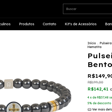
ulinos
Produtos
Contato
Kit's de Acessórios
Ban
Início
.
Pulseira
Hematita
Pulse
Bento
R$149,9
R$199,00
R$142,41
4
x de
R$37,48
s
5% de desconto
Ver mais det