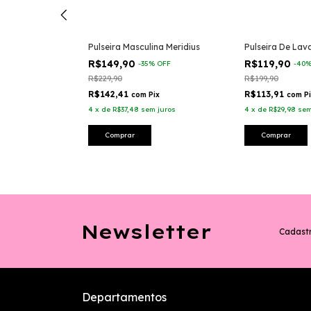
ina Maximus
Pulseira Masculina Meridius
Pulseira De Lav
R$149,90
R$119,90
%
OFF
-
35
%
OFF
-
40
R$229,90
R$199,90
R$142,41
R$113,91
x
com
Pix
com
P
 juros
4
x
de
R$37,48
sem juros
4
x
de
R$29,98
sem
Comprar
Comprar
Newsletter
Cadastr
Departamentos