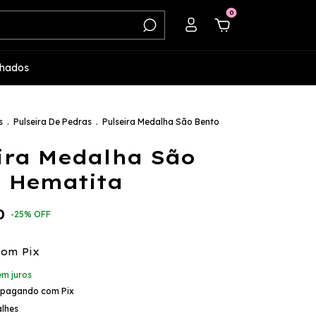
0
hados
s
.
Pulseira De Pedras
.
Pulseira Medalha São Bento
ira Medalha São
 Hematita
0
-
25
%
OFF
com
Pix
em juros
pagando com Pix
alhes